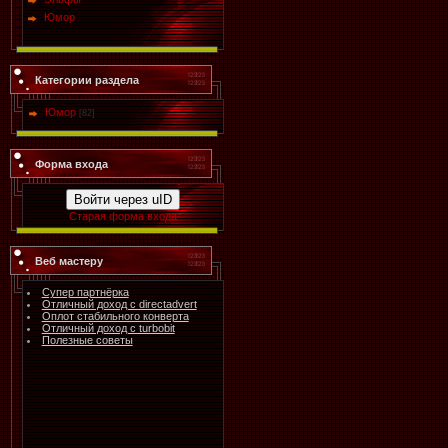
Юмор
Категории раздела
Юмор
[82]
Форма входа
Войти через uID
Старая форма входа
Веб мастеру
Супер партнёрка
Отличный доход с directadvert
Оплот стабильного конверта
Отличный доход с turbobit
Полезные советы