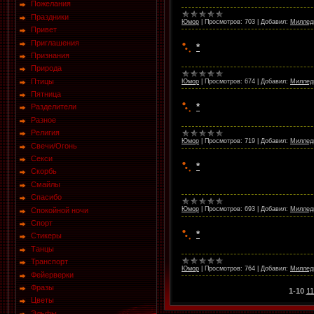
Пожелания
Праздники
Юмор
|
Просмотров:
703
|
Добавил:
Миллед
Привет
Приглашения
*
Признания
Природа
Птицы
Юмор
|
Просмотров:
674
|
Добавил:
Миллед
Пятница
*
Разделители
Разное
Религия
Юмор
|
Просмотров:
719
|
Добавил:
Миллед
Свечи/Огонь
Секси
*
Скорбь
Смайлы
Спасибо
Юмор
|
Просмотров:
693
|
Добавил:
Миллед
Спокойной ночи
Спорт
*
Стикеры
Танцы
Транспорт
Юмор
|
Просмотров:
764
|
Добавил:
Миллед
Фейерверки
Фразы
1-10
11
Цветы
Эльфы