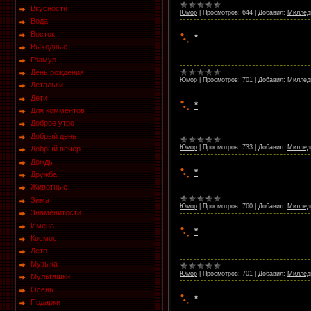
Вкусности
Юмор
|
Просмотров:
644
|
Добавил:
Миллед
Вода
Восток
*
Выходные
Гламур
День рождения
Юмор
|
Просмотров:
701
|
Добавил:
Миллед
Детальки
Дети
*
Для комментов
Доброе утро
Добрый день
Юмор
|
Просмотров:
733
|
Добавил:
Миллед
Добрый вечер
Дождь
*
Дружба
Животные
Зима
Юмор
|
Просмотров:
760
|
Добавил:
Миллед
Знаменитости
Имена
*
Космос
Лето
Музыка
Юмор
|
Просмотров:
701
|
Добавил:
Миллед
Мультяшки
Осень
*
Подарки